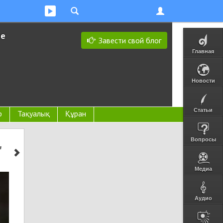
ее
Завести свой блог
Главная
Новости
Статьи
р
Тақуалық
Құран
Вопросы
"
Медиа
Аудио