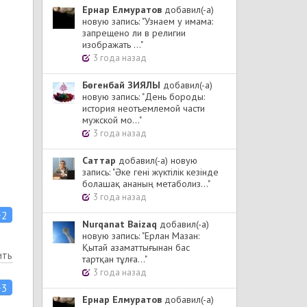
Ернар Елмуратов
добавил(-а)
новую запись: "Узнаем у имама:
запрещено ли в религии
изображать ..."
3 года назад
Бөгенбай ЗИЯЛЫ
добавил(-а)
новую запись: "День бороды:
история неотъемлемой части
мужской мо..."
3 года назад
Cаттар
добавил(-а) новую
запись: "Әке гені жүктілік кезінде
болашақ ананың метаболиз..."
3 года назад
+2
Nurqanat Baizaq
добавил(-а)
новую запись: "Ерлан Мазан:
Қытай азаматтығынан бас
ить
тартқан тұлға..."
3 года назад
+3
Ернар Елмуратов
добавил(-а)