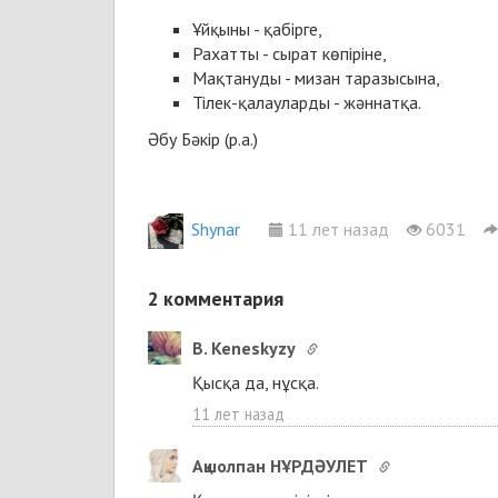
Ұйқыны - қабірге,
Рахатты - сырат көпіріне,
Мақтануды - мизан таразысына,
Тілек-қалауларды - жәннатқа.
Әбу Бәкір (р.а.)
Shynar
11 лет назад
6031
2
комментария
B. Keneskyzy
Қысқа да, нұсқа.
11 лет назад
Ақшолпан НҰРДӘУЛЕТ