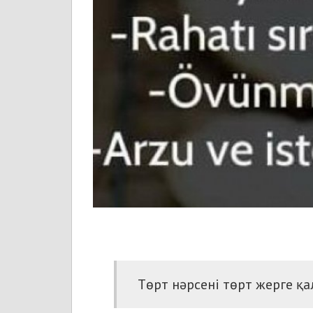
Төрт нәрсені төрт жерге қ