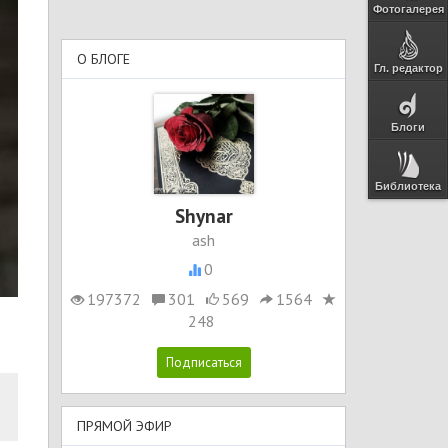
Фотогалерея
О БЛОГЕ
Гл. редактор
Блоги
Библиотека
Shynar
ash
0
197372
301
569
1564
248
ПРЯМОЙ ЭФИР