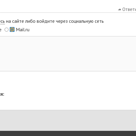
Ответ
есь
на сайте либо войдите через социальную сеть
e
Mail.ru
х: