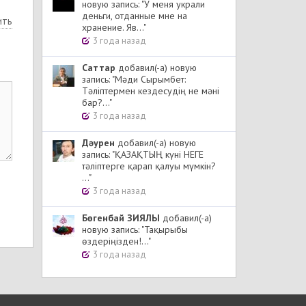
новую запись: "У меня украли
деньги, отданные мне на
ить
хранение. Яв..."
3 года назад
Cаттар
добавил(-а) новую
запись: "Мәди Сырымбет:
Тәліптермен кездесудің не мәні
бар?..."
3 года назад
Дәурен
добавил(-а) новую
запись: "ҚАЗАҚТЫҢ күні НЕГЕ
тәліптерге қарап қалуы мүмкін?
..."
3 года назад
Бөгенбай ЗИЯЛЫ
добавил(-а)
новую запись: "Тақырыбы
өздеріңізден!..."
3 года назад