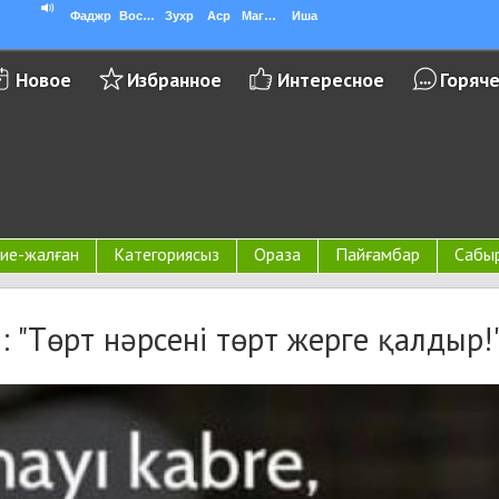
Фаджр
Восход
Зухр
Аср
Магриб
Иша
Новое
Избранное
Интересное
Горяч
ие-жалған
Категориясыз
Ораза
Пайғамбар
Сабы
ті: "Төрт нәрсені төрт жерге қалдыр!