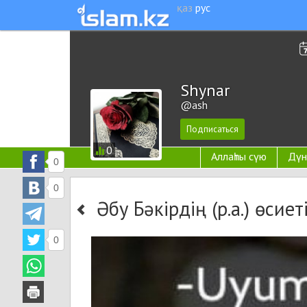
қаз
рус
Shynar
@ash
0
Аллаһты сүю
Дүн
0
0
Әбу Бәкірдің (р.а.) өсие
0