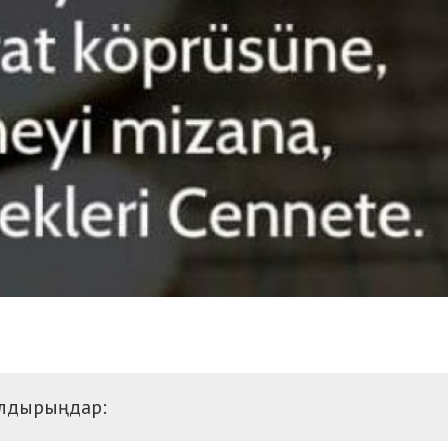
алдырыңдар: