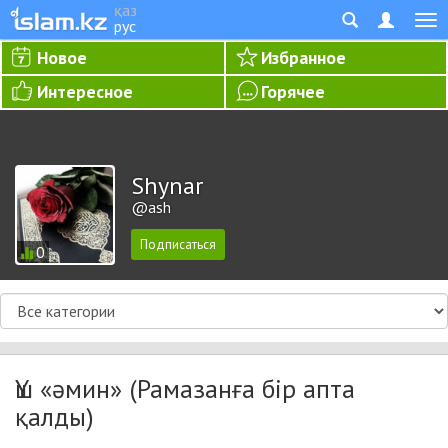
қаз
рус
Новое
Избранное
Интересное
Горячее
Shynar
@ash
0
Үш «әмин» (Рамазанға бір апта
қалды)