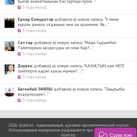
Қытай азаматтығынан бас тартқан тұлға..."
3 года назад
Ернар Елмуратов
добавил(-а) новую запись: "У меня
украли деньги, отданные мне на хранение. Яв..."
3 года назад
Cаттар
добавил(-а) новую запись: "Мәди Сырымбет:
Тәліптермен кездесудің не мәні бар?..."
3 года назад
Дәурен
добавил(-а) новую запись: "ҚАЗАҚТЫҢ күні НЕГЕ
тәліптерге қарап қалуы мүмкін? ..."
3 года назад
Бөгенбай ЗИЯЛЫ
добавил(-а) новую запись: "Тақырыбы
өздеріңізден!..."
3 года назад
2026, Islam.kz - национальный, духовно-просветительский портал
Использование материалов разрешается при условии ссылки на
islam.kz.
Сұрақ қою