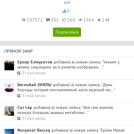
ash
0
197372
301
569
1564
248
ПРЯМОЙ ЭФИР
Ернар Елмуратов
добавил(-а) новую запись: "Узнаем у
имама: запрещено ли в религии изображать ..."
3 года назад
Бөгенбай ЗИЯЛЫ
добавил(-а) новую запись: "День
бороды: история неотъемлемой части мужской мо..."
3 года назад
Cаттар
добавил(-а) новую запись: "Әке гені жүктілік
кезінде болашақ ананың метаболиз..."
3 года назад
Nurqanat Baizaq
добавил(-а) новую запись: "Ерлан Мазан: