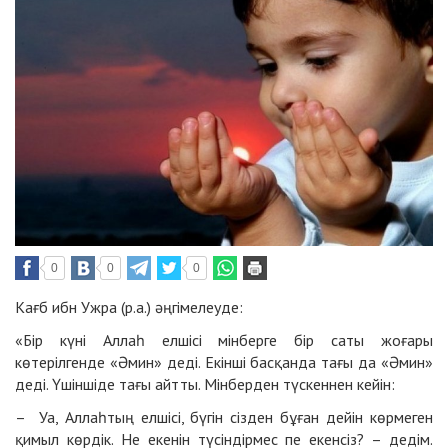
0
0
0
Кағб ибн Ужра (р.а.) әңгімелеуде:
«Бір күні Аллаһ елшісі мінберге бір саты жоғары
көтерілгенде «Әмин» деді. Екінші басқанда тағы да «Әмин»
деді. Үшіншіде тағы айтты. Мінберден түскеннен кейін:
– Уа, Аллаһтың елшісі, бүгін сізден бұған дейін көрмеген
қимыл көрдік. Не екенін түсіндірмес пе екенсіз? – дедім.