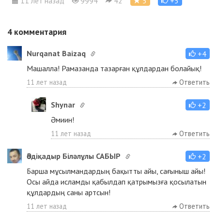
11 лет назад
9994
42
5
+5
4
комментария
Nurqanat Baizaq
+4
Машалла! Рамазанда тазарған құлдардан болайық!
11 лет назад
Ответить
Shynar
+2
Әмиин!
11 лет назад
Ответить
Әбдіқадыр Біләлұлы САБЫР
+2
Барша мұсылмандардың бақытты айы, сағыныш айы!
Осы айда исламды қабылдап қатрымызға қосылатын
құлдардың саны артсын!
11 лет назад
Ответить