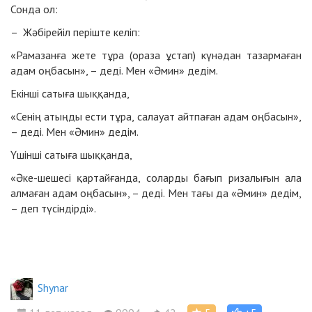
Сонда ол:
– Жәбірейіл періште келіп:
«Рамазанға жете тұра (ораза ұстап) күнәдан тазармаған
адам оңбасын», – деді. Мен «Әмин» дедім.
Екінші сатыға шыққанда,
«Сенің атыңды ести тұра, салауат айтпаған адам оңбасын»,
– деді. Мен «Әмин» дедім.
Үшінші сатыға шыққанда,
«Әке-шешесі қартайғанда, соларды бағып ризалығын ала
алмаған адам оңбасын», – деді. Мен тағы да «Әмин» дедім,
– деп түсіндірді».
Shynar