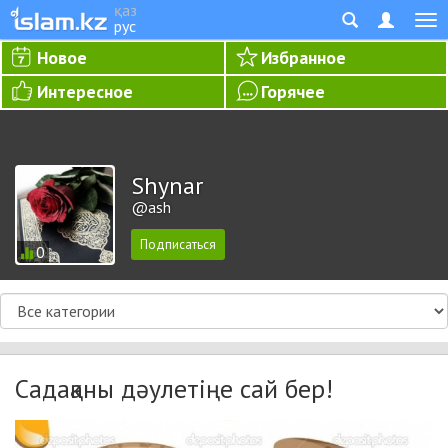
қаз
рус
Новое
Избранное
Интересное
Горячее
Shynar
@ash
0
Садақаны дәулетіңе сай бер!