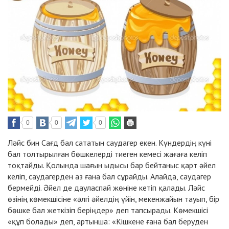
0
0
0
Ләйс бин Сағд бал сататын саудагер екен. Күндердің күні
бал толтырылған бөшкелерді тиеген кемесі жағаға келіп
тоқтайды. Қолында шағын ыдысы бар бейтаныс қарт әйел
келіп, саудагерден аз ғана бал сұрайды. Алайда, саудагер
бермейді. Әйел де дауласпай жөніне кетіп қалады. Ләйс
өзінің көмекшісіне «әлгі әйелдің үйін, мекенжайын тауып, бір
бөшке бал жеткізіп беріңдер» деп тапсырады. Көмекшісі
«құп болады» деп, артынша: «Кішкене ғана бал беруден