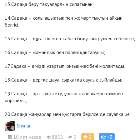
13.Садақа беру тақуалардың сипатынан;
14.Садақа – қолы ашықтық пен жомарттықтың айқын
белгісі;
15.Садақа – дұға-тілектің қабыл болуының үлкен себепшісі;
16.Садақа – жамандық пен пәлені қайтарушы;
17.Садақа – өмірді ұзартып, ризық-несібені молайтады;
18.Садақа – дертке дауа, сырқатқа саулық сыйлайды;
19.Садақа – өрт, суға кету, ұрлық және жаман өлімнен
қорғайды;
20.Садақа жануарлар мен құстарға берілсе де сауапқа ие.
Shynar
10 лет назад
8802
0
2
+3