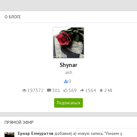
О БЛОГЕ
Shynar
ash
0
197372
301
569
1564
248
ПРЯМОЙ ЭФИР
Ернар Елмуратов
добавил(-а) новую запись: "Узнаем у