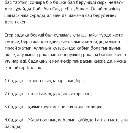
бас тартып, соңыра бір бөшке бал беруіңізді сыры неде?»
деп сұрайды. Ләйс бин Сағд: «Е-е, балам! Ол әйел өзінің
шамасынша сұрады, ал мен өз шамама сай берудемін»
деген екен.
Егер садақа беруші бұл құлшылықты шынайы түрде жете
түсінсе, беріп жатқан қайырымдылығы кедейдің қолына
тимей жатып, Алланың құзырында қабыл болатындығын
білсе, алушының рақатынан берушінің рақаты басым екенін
ұғынар еді. Садақаның көл-көсір пайдасын қысқа да, нұсқа
етіп айтар болсақ:
1.Садақа – жәннат қақпаларының бірі;
2.Садақа – ең ізгі амалдардың қатарынан;
3.Садақа – қиямет күні иесіне сая және көлеңке;
4.Садақа – Жаратқанның қаһарын, қабірдегі аптап ыстықты
басады;