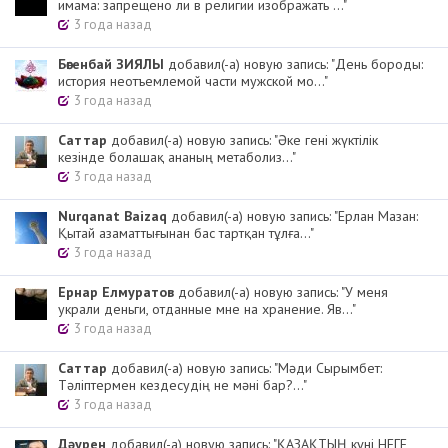
имама: запрещено ли в религии изображать ..."
3 года назад
Бөгенбай ЗИЯЛЫ
добавил(-а) новую запись: "День бороды:
история неотъемлемой части мужской мо..."
3 года назад
Cаттар
добавил(-а) новую запись: "Әке гені жүктілік
кезінде болашақ ананың метаболиз..."
3 года назад
Nurqanat Baizaq
добавил(-а) новую запись: "Ерлан Мазан:
Қытай азаматтығынан бас тартқан тұлға..."
3 года назад
Ернар Елмуратов
добавил(-а) новую запись: "У меня
украли деньги, отданные мне на хранение. Яв..."
3 года назад
Cаттар
добавил(-а) новую запись: "Мәди Сырымбет:
Тәліптермен кездесудің не мәні бар?..."
3 года назад
Дәурен
добавил(-а) новую запись: "ҚАЗАҚТЫҢ күні НЕГЕ