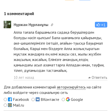
1
комментарий
Нұржан Нұрланұлы
+1
Алла тағала баршамызға садақа берушілерден
болуды нәсіп қылсын! Бала-шағамызға қайырымды,
әке-шешелерімізге ізетшіл, ағайын-туысқа бауырмал
болайық. Көрші мен біздерге Алла жолықтыратын
мұқтаж жандарға ең кемі жақсы сөз, жылы жүзбен
жақсылық жасайық. Елімізге амандық,елдің
қамындағы асыл азаматтарға Алладан иман, тауфиқ
тілеп, дұғамыздан тастамайық.
10 лет назад
Ответить
Для добавления комментарий
авторизируйтесь
на сайте
либо войдите через социальную сеть
Facebook
ВКонтакте
Google
Mail.ru