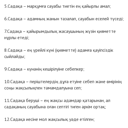
5.Садақа – марқұмға сауабы тиетін ең қайырлы амал;
6.Садақа – адамның жанын тазалап, сауабын еселей түседі;
7.Садақа – қайырымдылық жасаушының жүзін қияметте
нұрлы етеді;
8.Садақа – ең үрейлі күні (қияметте) адамға қауіпсіздік
сыйлайды;
9.Садақа – күнәнің кешірілуіне себепкер;
10.Садақа – періштелердің дұға етуіне себеп және өмірінің
соңы жақсылықпен тәмамдалуына сеп;
11.Садақа беруші – ең жақсы адамдар қатарынан, ал
садақаның сауабына оған септігі тиген әркім ортақ;
12.Садақа иесіне мол жақсылық уәде етілген;