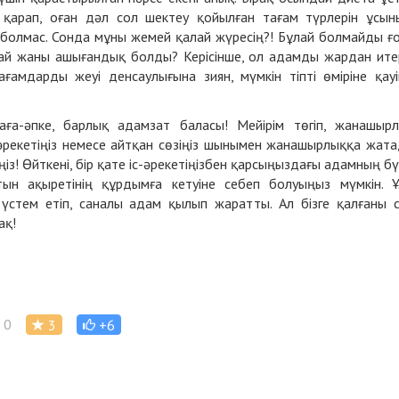
қарап, оған дәл сол шектеу қойылған тағам түрлерін ұсын
 болмас. Сонда мұны жемей қалай жүресің?! Бұлай болмайды ғ
дай жаны ашығандық болды? Керісінше, ол адамды жардан ите
амдарды жеуі денсаулығына зиян, мүмкін тіпті өміріне қауі
аға-әпке, барлық адамзат баласы! Мейірім төгіп, жанашыр
әрекетіңіз немесе айтқан сөзіңіз шынымен жанашырлыққа жат
іңіз! Өйткені, бір қате іс-әрекетіңізбен қарсыңыздағы адамның бү
атын ақыретінің құрдымға кетуіне себеп болуыңыз мүмкін. 
стем етіп, саналы адам қылып жаратты. Ал бізге қалғаны 
ақ!
0
3
+6