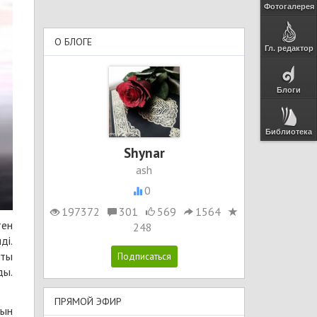
Фотогалерея
О БЛОГЕ
Гл. редактор
Блоги
Библиотека
Shynar
ash
0
197372
301
569
1564
тен
248
ді.
тты
ды.
ПРЯМОЙ ЭФИР
тын