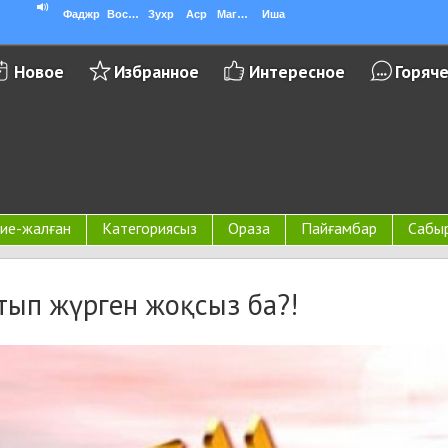
Фаджр
Восход
Зухр
Аср
Магриб
Иша
Новое
Избранное
Интересное
Горяч
ие-жалған
Категориясыз
Ораза
Пайғамбар
Сабы
ып жүрген жоқсыз ба?!