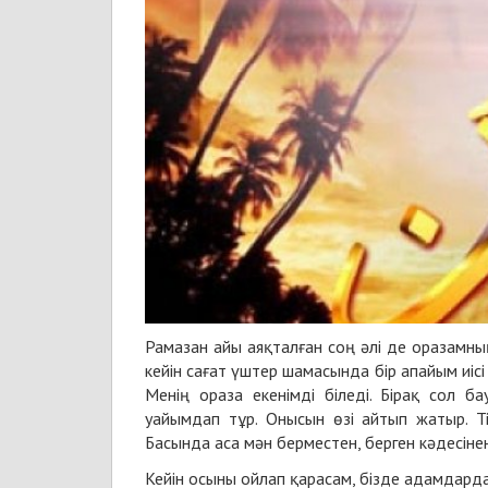
Рамазан айы аяқталған соң әлі де оразамның
кейін сағат үштер шамасында бір апайым иіс
Менің ораза екенімді біледі. Бірақ сол 
уайымдап тұр. Онысын өзі айтып жатыр. Т
Басында аса мән берместен, берген кәдесіне
Кейін осыны ойлап қарасам, бізде адамдард