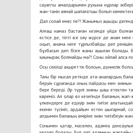
сауапты амалдарымен рухына нұрлар жiберi
жан-тәнiн аямай шапағатшы болып көмектеседi
Дәл солай емес пе?! Жанымыз ашыды деген
Алғаш намаз бастаған кезімде үйде болға
естісе де, тіпті өзі ояу жүрсе де анам ме
оқып, анама неге тұрғызбайды деп ренішім
бұзбасын деп бізге жаны ашыған болады. 
қиынырақ болмайды ма?! Соны ойлай алса ғо
Осы секілді ақыреттік болсын, дүниелік бол
Тағы бір мысал ретінде ата-аналардың бал
беруін сұрағанда оның пайдасы мен зиянын
бере береді. Әр түрлі зияны шаш етектен т
көреміз. Ал олар өз кезегінде баланың жап-
үлкендерге де едәуір зиян тигізе алатындай
екенін түсініп, әрдайым естен шығармай, 
алдымен баланың өміріне зиян тигізбеуін жән
Сонымен қатар, мәселен, адамға денсаулығ
кездер болады. Бұл әлгі адамның жағдайы ү