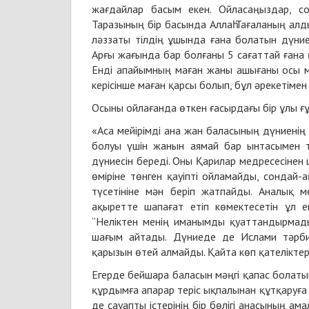
жағдайлар басым екен. Ойласаңыздар, с
Таразының бір басында Аллаһ Тағаланың алды
ләззаты тілдің ұшында ғана болатын дүниелі
Арғы жағында бар болғаны 5 сағаттай ғана 
Енді апайымның маған жаны ашығаны осы м
керісінше маған қарсы болып, бұл әрекетіме
Осыны ойлағанда өткен ғасырдағы бір ұлы ғұ
«Аса мейiрiмдi ана жан баласының дүниенiң
болуы үшiн жанын аямай бар ынтасымен тә
дүниесiн бередi. Оны Қарилар медресесiнен 
өмiрiне төнген қауiптi ойламайды, сондай-
түсетiнiне мән берiп жатпайды. Аналық м
ақыретте шапағат етiп көмектесетiн ұл е
“Нелiктен менiң иманымды қуаттандырмад
шағым айтады. Дүниеде де Ислами тәрбие
қарызын өтей алмайды. Қайта көп қателiкте
Егерде бейшара баласын мәңгi қапас болат
құрдымға апарар терiс ықпалынан құтқаруға 
де сауапты iстерiнiң бiр бөлiгi анасының а