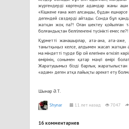
жүргендерді көргенде адамдар жаны аши 
«Кішкене ғана жеп алсаңшы, бұдан ешнәрсе
дегендей сөздерді айтады. Сонда бұл қан
жатқан жоқ па?! Оған шектеу қойылған тағ
болғандықтан белгіленгені түсінікті емес пе?!
Құрметті жанашырлар, ата-ана, ата-әже, 
танытқыңыз келсе, алдымен жасап жатқан 
ма міндетті түрде бір ой елегінен өткізіп көр
өмірінің, сонымен қатар мәңгі өмірі бол
Жаратушымыз бізді барлық жаратылыстан ү
«адам» деген атқа лайықты әрекет ету болм
Шынар Ә.Т.
Shynar
11 лет назад
7047
16
комментариев