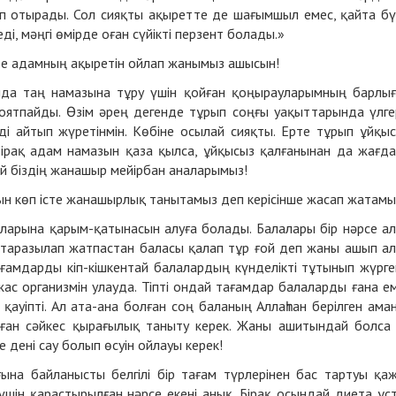
п отырады. Сол сияқты ақыретте де шағымшыл емес, қайта бү
, мәңгi өмiрде оған сүйiктi перзент болады.»
де адамның ақыретін ойлап жанымыз ашысын!
нда таң намазына тұру үшін қойған қоңырауларымның барлы
ні оятпайды. Өзім әрең дегенде тұрып соңғы уақыттарында үлге
ді айтып жүретінмін. Көбіне осылай сияқты. Ерте тұрып ұйқы
Бірақ адам намазын қаза қылса, ұйқысыз қалғанынан да жағд
й біздің жанашыр мейірбан аналарымыз!
сын көп істе жанашырлық танытамыз деп керісінше жасап жатамы
аларына қарым-қатынасын алуға болады. Балалары бір нәрсе а
 таразылап жатпастан баласы қалап тұр ғой деп жаны ашып а
ағамдарды кіп-кішкентай балалардың күнделікті тұтынып жүрге
жас организмін улауда. Тіпті ондай тағамдар балаларды ғана е
 қауіпті. Ал ата-ана болған соң баланың Аллаһтан берілген ама
соған сәйкес қырағылық таныту керек. Жаны ашитындай болса
е дені сау болып өсуін ойлауы керек!
ына байланысты белгілі бір тағам түрлерінен бас тартуы қа
шін қарастырылған нәрсе екені анық. Бірақ осындай диета ұс