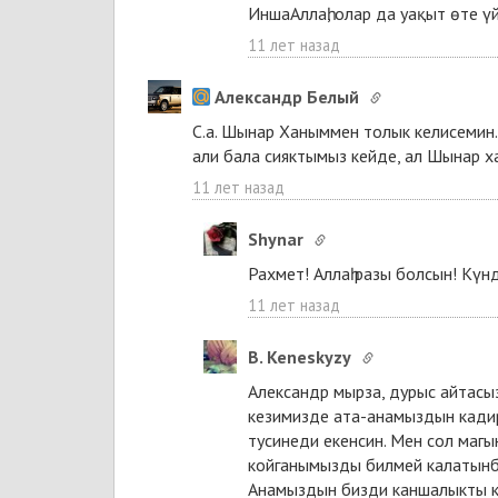
ИншаАллаһ, олар да уақыт өте үй
11 лет назад
Александр Белый
С.а. Шынар Ханыммен толык келисемин. 
али бала сияктымыз кейде, ал Шынар х
11 лет назад
Shynar
Рахмет! Аллаһ разы болсын! Күнд
11 лет назад
B. Keneskyzy
Александр мырза, дурыс айтасы
кезимизде ата-анамыздын кадир
тусинеди екенсин. Мен сол маг
койганымызды билмей калатынбы
Анамыздын бизди каншалыкты ки