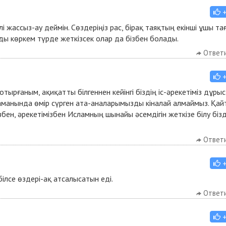
 жассыз-ау деймін. Сөздеріңіз рас, бірақ таяқтың екінші ұшы та
ды көркем түрде жеткізсек олар да бізбен болады.
Ответ
отырғаным, ақиқатты білгеннен кейінгі біздің іс-әрекетіміз дұрыс
і заманында өмір сүрген ата-аналарымызды кіналай алмаймыз. Қай
ізбен, әрекетімізбен Исламның шынайы әсемдігін жеткізе білу бізд
Ответ
ілсе өздері-ақ атсалысатын еді.
Ответ