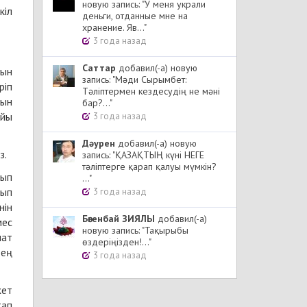
новую запись: "У меня украли
кiл
деньги, отданные мне на
хранение. Яв..."
3 года назад
Cаттар
добавил(-а) новую
ғын
запись: "Мәди Сырымбет:
ріп
Тәліптермен кездесудің не мәні
сын
бар?..."
айы
3 года назад
Дәурен
добавил(-а) новую
з.
запись: "ҚАЗАҚТЫҢ күні НЕГЕ
тәліптерге қарап қалуы мүмкін?
лып
..."
лып
3 года назад
нін
Бөгенбай ЗИЯЛЫ
добавил(-а)
мес
новую запись: "Тақырыбы
нат
өздеріңізден!..."
 ең
3 года назад
жет
тап