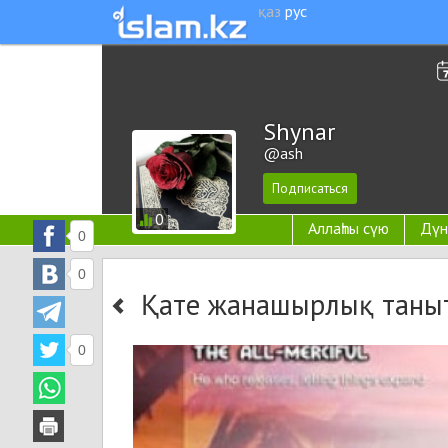
қаз
рус
Shynar
@ash
0
Аллаһты сүю
Дүн
0
0
Қате жанашырлық таныт
0