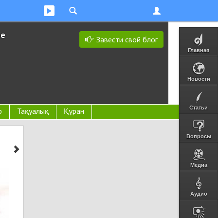
ее
Завести свой блог
Главная
Новости
Статьи
р
Тақуалық
Құран
Вопросы
Медиа
Аудио