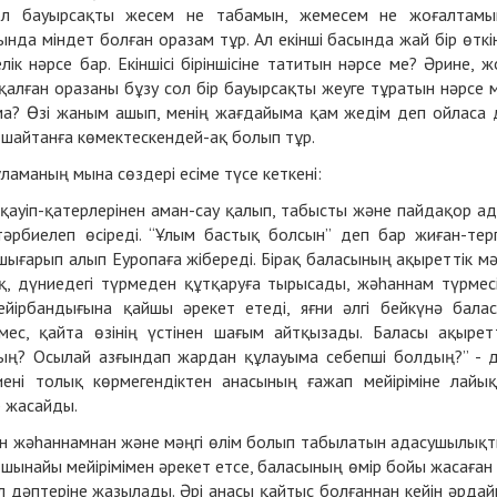
ол бауырсақты жесем не табамын, жемесем не жоғалтамы
нда міндет болған оразам тұр. Ал екінші басында жай бір өткі
к нәрсе бар. Екіншісі біріншісіне татитын нәрсе ме? Әрине, ж
қалған оразаны бұзу сол бір бауырсақты жеуге тұратын нәрсе 
а? Өзі жаным ашып, менің жағдайыма қам жедім деп ойласа 
н шайтанға көмектескендей-ақ болып тұр.
ламаның мына сөздері есіме түсе кеткені:
 қауiп-қатерлерiнен аман-сау қалып, табысты және пайдақор а
рбиелеп өсiредi. “Ұлым бастық болсын” деп бар жиған-тер
шығарып алып Еуропаға жiбередi. Бiрақ баласының ақыреттiк мә
ақ, дүниедегi түрмеден құтқаруға тырысады, жәhаннам түрмес
ейiрбандығына қайшы әрекет етедi, яғни әлгi бейкүнә бала
мес, қайта өзiнiң үстiнен шағым айтқызады. Баласы ақырет
ың? Осылай азғындап жардан құлауыма себепшi болдың?” - 
нi толық көрмегендiктен анасының ғажап мейiрiмiне лайы
р жасайды.
ын жәhаннамнан және мәңгi өлiм болып табылатын адасушылық
шынайы мейiрiмiмен әрекет етсе, баласының өмiр бойы жасаған i
мал дәптерiне жазылады. Әрi анасы қайтыс болғаннан кейiн әрда