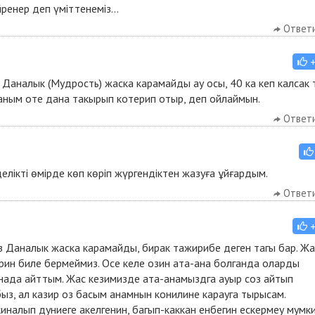
ренер деп үміттенеміз...
Ответ
Даналык (Мудрость) жаска карамайды ау осы, 40 ка кеп калсак 
аным оте дана такырып котерип отыр, деп ойлаймын.
Ответ
елікті өмірде көп көріп жүргендіктен жазуға ұйғардым.
Ответ
з Даналык жаска карамайды, бирак тажирибе деген тагы бар. Жа
ин биле бермеймиз. Осе келе озин ата-ана болганда оларды
ынада айттым. Жас кезимизде ата-анамыздга ауыр соз айтып
з, ал казир оз басым анамнын конилине карауга тырысам.
налып дуниеге акелгенин, багып-каккан енбегин ескермеу мумк