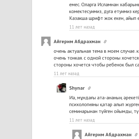
емес. Оларга Исламнан хабарын
комектесуимиз, дуга етуимиз кер
Казакша шрифт жок екен, айып 
11 лет назад
Айгерим Абдрахман
очень актуальная тема в моем случае.
очень тонкая. с одной стороны хочется
стороны хочется чтобы ребенок был са
11 лет назад
Shynar
Иә, мұндағы ата-ананың әрекеті
психологияны қатар алып жүрген 
семинарынан түйген ойымды, тү
11 лет назад
Айгерим Абдрахман