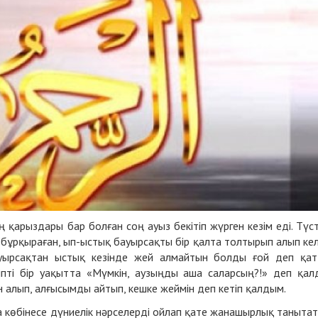
 қарыздары бар болған соң ауыз бекітіп жүрген кезім еді. Түс
і бұрқыраған, ып-ыстық бауырсақты бір қалта толтырып алып кел
бауырсақтан ыстық кезінде жей алмайтын болды ғой деп қа
іпті бір уақытта «Мүмкін, аузыңды аша саларсың?!» деп қал
н алып, алғысымды айтып, кешке жеймін деп кетіп қалдым.
а көбінесе дүниелік нәрселерді ойлап қате жанашырлық таныта