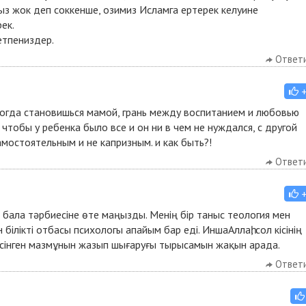
ыз жок деп соккенше, озимиз Исламга ертерек келуине
ек.
етпениздер.
Ответ
 когда становишься мамой, грань между воспитанием и любовью
 чтобы у ребенка было все и он ни в чем не нуждался, с другой
мостоятельным и не капризным. и как быть?!
Ответ
 бала тәрбиесіне өте маңызды. Менің бір таныс теология мен
білікті отбасы психологы апайым бар еді. ИншаАллаһ, сол кісінің
сінген мазмұнын жазып шығаруғы тырысамын жақын арада.
Ответ