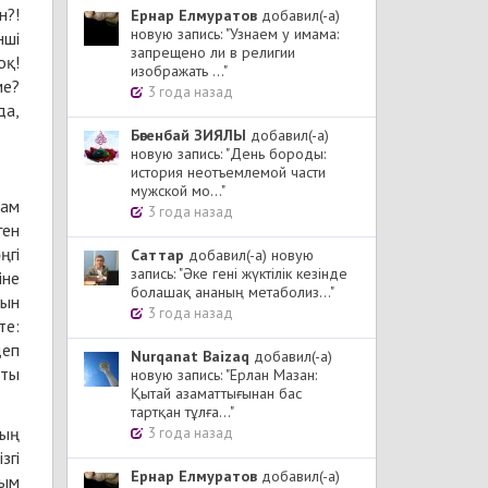
н?!
Ернар Елмуратов
добавил(-а)
новую запись: "Узнаем у имама:
нші
запрещено ли в религии
оқ!
изображать ..."
ме?
3 года назад
да,
Бөгенбай ЗИЯЛЫ
добавил(-а)
новую запись: "День бороды:
история неотъемлемой части
мужской мо..."
дам
3 года назад
ген
ңгi
Cаттар
добавил(-а) новую
запись: "Әке гені жүктілік кезінде
iне
болашақ ананың метаболиз..."
сын
3 года назад
те:
деп
Nurqanat Baizaq
добавил(-а)
қты
новую запись: "Ерлан Мазан:
Қытай азаматтығынан бас
тартқан тұлға..."
тың
3 года назад
згi
Ернар Елмуратов
добавил(-а)
йым