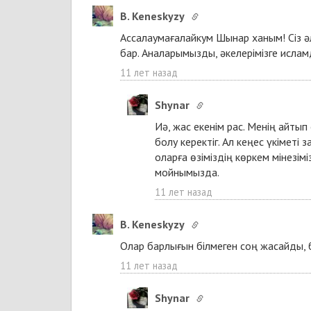
B. Keneskyzy
Ассалаумағалайкум Шынар ханым! Сіз әлі
бар. Аналарымызды, әкелерімізге ислам
11 лет назад
Shynar
Иә, жас екенім рас. Менің айтып 
болу керектіг. Ал кеңес үкімет
оларға өзіміздің көркем мінезім
мойнымызда.
11 лет назад
B. Keneskyzy
Олар барлығын білмеген соң жасайды, б
11 лет назад
Shynar