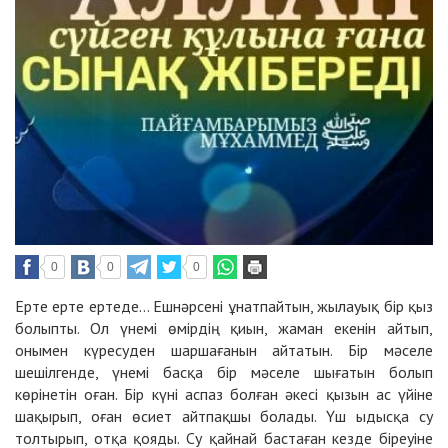
0
0
0
Ерте ерте ертеде… Ешнәрсені ұнатпайтын, жылауық бір қыз
болыпты. Ол үнемі өмірдің қиын, жаман екенін айтып,
онымен күресуден шаршағанын айтатын. Бір мәселе
шешілгенде, үнемі басқа бір мәселе шығатын болып
көрінетін оған. Бір күні аспаз болған әкесі қызын ас үйіне
шақырып, оған өсиет айтпақшы болады. Үш ыдысқа су
толтырып, отқа қояды. Су қайнай бастаған кезде біреуіне