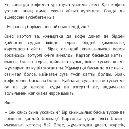
Ең соныңда кофеден ұрттауын ұсынды әкесі. Қыз кофені
ұрттап, оның дәмді екенін айтып күлімдеді. Сонда да
ешнәрсені түсінбеген қыз:
- Мынаның бәрімен нені айтқың келді, әке?
Әкесі картоп та, жұмыртқа да, кофе дәнегі де бірдей
қайнаған судың ішінде тұрып бірдей қиыншылық
көргендерін айтты. Бірақ осындай қиыншылыққа қарсы
әрқайсысы әртүрлі күйге айналды. Картоп басында қатты,
мықты болып тұрса, қайнаған судың ішіне түскен кезде
жұмсарып өз күшін жоғалтты. Жұмыртқа басында өте нәзік,
сезімтал болса, қайнаған суға түсіп қатты болды. Бірақ
кофе дәнегі басқаша болды. Қайнаған судың ішіне түскенде
ол өзі де өзгерді, суды да өзгертті де, алдымызға
толығымен жап-жаңа нәрсе шықты.
Әкесі:
– Сен қайсысына ұқсайсың? Бір қиыншылық басқа түскенде
әрекетің қандай болмақ? Картопқа ұқсап әлсіз болып,
мыжылып кетесің ба? Әлде, жұмыртқаға ұқсап, жүрегің