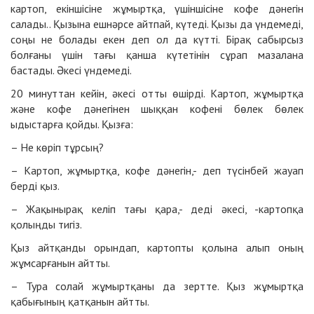
картоп, екіншісіне жұмыртқа, үшіншісіне кофе дәнегін
салады.. Қызына ешнәрсе айтпай, күтеді. Қызы да үндемеді,
соңы не болады екен деп ол да күтті. Бірақ сабырсыз
болғаны үшін тағы қанша күтетінін сұрап мазалана
бастады. Әкесі үндемеді.
20 минуттан кейін, әкесі отты өшірді. Картоп, жұмыртқа
және кофе дәнегінен шыққан кофені бөлек бөлек
ыдыстарға қойды. Қызға:
– Не көріп тұрсың?
– Картоп, жұмыртқа, кофе дәнегін,- деп түсінбей жауап
берді қыз.
– Жақынырақ келіп тағы қара,- деді әкесі, -картопқа
қолыңды тигіз.
Қыз айтқанды орындап, картопты қолына алып оның
жұмсарғанын айтты.
– Тура солай жұмыртқаны да зертте. Қыз жұмыртқа
қабығының қатқанын айтты.