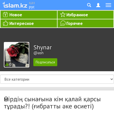
қаз
рус
Новое
Избранное
Интересное
Горячее
Shynar
@ash
0
Өмірдің сынағына кім қалай қарсы
тұрады?! (ғибратты әке өсиеті)