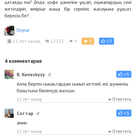
қатаяды ма? Әлде, кофе дәнегіне ұқсап, оқиғалардың сені
жетілдіріп, өміріңе жаңа бір серпіліс жасауына рұқсат
бересің бе?..
Shynar
11 лет назад
12325
4
3
+7
4
комментария
B. Keneskyzy
+5
Алла берген сынақтардан сынып кетпей, екі дүниенің
бахытына бөленуді жазсын.
11 лет назад
Ответить
Cаттар
+3
амин
11 лет назад
Ответить