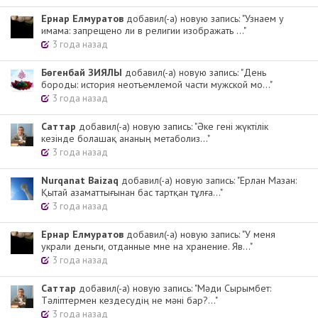
Ернар Елмуратов
добавил(-а) новую запись: "Узнаем у
имама: запрещено ли в религии изображать ..."
3 года назад
Бөгенбай ЗИЯЛЫ
добавил(-а) новую запись: "День
бороды: история неотъемлемой части мужской мо..."
3 года назад
Cаттар
добавил(-а) новую запись: "Әке гені жүктілік
кезінде болашақ ананың метаболиз..."
3 года назад
Nurqanat Baizaq
добавил(-а) новую запись: "Ерлан Мазан:
Қытай азаматтығынан бас тартқан тұлға..."
3 года назад
Ернар Елмуратов
добавил(-а) новую запись: "У меня
украли деньги, отданные мне на хранение. Яв..."
3 года назад
Cаттар
добавил(-а) новую запись: "Мәди Сырымбет:
Тәліптермен кездесудің не мәні бар?..."
3 года назад