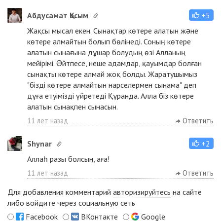
Абдусамат Қасым
+5
Жақсы мысал екен. Сынақтар көтере алатын жəне
көтере алмайтын болып бөлінеді. Соның көтере
алатын сынағына дұшар болудың өзі Алланың
мейірімі. Əйтпесе, неше адамдар, қауымдар болған
сынақты көтере алмай жоқ болды. Жаратушымыз
"бізді көтере алмайтын нарселермен сынама" деп
дұға етуімізді үйретеді Құранда. Алла біз көтере
алатын сынақпен сынасын.
11 лет назад
Ответить
Shynar
+2
Аллаһ разы болсын, аға!
11 лет назад
Ответить
Для добавления комментарий
авторизируйтесь
на сайте
либо войдите через социальную сеть
Facebook
ВКонтакте
Google