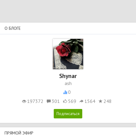
О БЛОГЕ
Shynar
ash
0
197372
301
569
1564
248
ПРЯМОЙ ЭФИР