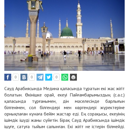
0
0
0
Сауд Арабиясында Медина қаласында тұратын екі жас жігіт
болатын. Өкінішке орай, екеуі Пайғамбарымыздың (с.а.с.)
қаласында тұрғанымен, дін мәселесінде барлығын
білгенімен, сол білгендері мен көргендері жүректеріне
орнықпаған күнәға бейім жастар еді. Ең сорақысы, екеуінің
ішімдік ішуді жаны сүйетін. Бірақ Сауд Арабиясында ішімдік
ішуге, сатуға тыйым салынған. Екі жігіт не істерін білмейді.