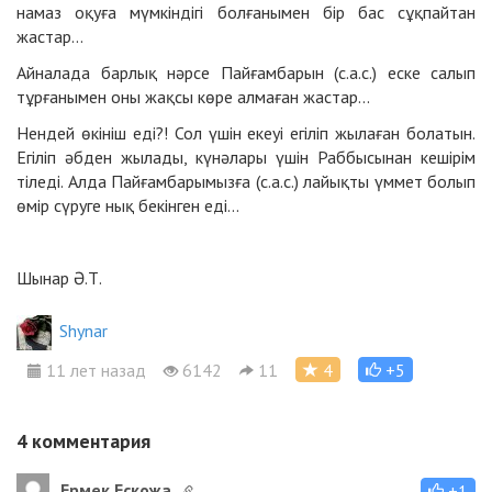
намаз оқуға мүмкіндігі болғанымен бір бас сұқпайтан
жастар...
Айналада барлық нәрсе Пайғамбарын (с.а.с.) еске салып
тұрғанымен оны жақсы көре алмаған жастар...
Нендей өкініш еді?! Сол үшін екеуі егіліп жылаған болатын.
Егіліп әбден жылады, күнәлары үшін Раббысынан кешірім
тіледі. Алда Пайғамбарымызға (с.а.с.) лайықты үммет болып
өмір сүруге нық бекінген еді...
Шынар Ә.Т.
Shynar
11 лет назад
6142
11
4
+5
4
комментария
Ермек Ескожа
+1