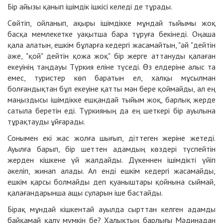
Бір айызы қанып ішімдік ішкісі келеді де тұрады.
Сөйтіп, ойланып, ақыры ішімдікке мұндай тыйымы жоқ
басқа мемлекетке уақытша бара тұруға бекінеді. Оңаша
қала алатын, ешкім бұларға кедергі жасамайтын, "әй "дейтін
әже, "қой" дейтін қожа жоқ" бір жерге аттануды қалаған
екеуінің таңдауы Түркия еліне түседі. Өз елдеріне алыс та
емес, туристер көп баратын ел, халқы мұсылман
болғандықтан бұл екеуіне қатты мән бере қоймайды, ал ең
маңыздысы ішімдікке ешқандай тыйым жоқ, барлық жерде
сатыла беретін еді. Түркияның да ең шеткері бір ауылына
тұрақтауды ұйғарады.
Сонымен екі жас жолға шығып, діттеген жеріне жетеді.
Ауылға барып, бір шеттен адамдың көздері түспейтін
жерден кішкене үй жалдайды. Дүкеннен ішімдікті үйіп
әкеліп, жинап алады. Ал енді ешкім кедергі жасамайды,
ешкім қарсы болмайды деп қуаныштары қойнына сыймай,
қалағандарынша ащы суларын іше бастайды.
Бірақ мұндай кішкентай ауылда сырттан келген адамды
байқамай қалу мүмкін бе? Халықтың барлығы Мәдинадан