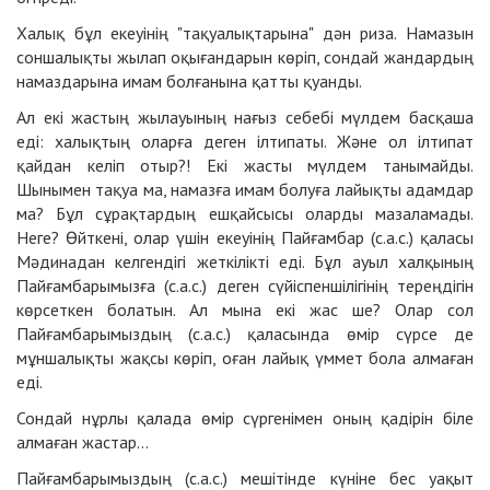
Халық бұл екеуінің "тақуалықтарына" дән риза. Намазын
соншалықты жылап оқығандарын көріп, сондай жандардың
намаздарына имам болғанына қатты қуанды.
Ал екі жастың жылауының нағыз себебі мүлдем басқаша
еді: халықтың оларға деген ілтипаты. Және ол ілтипат
қайдан келіп отыр?! Екі жасты мүлдем танымайды.
Шынымен тақуа ма, намазға имам болуға лайықты адамдар
ма? Бұл сұрақтардың ешқайсысы оларды мазаламады.
Неге? Өйткені, олар үшін екеуінің Пайғамбар (с.а.с.) қаласы
Мәдинадан келгендігі жеткілікті еді. Бұл ауыл халқының
Пайғамбарымызға (с.а.с.) деген сүйіспеншілігінің тереңдігін
көрсеткен болатын. Ал мына екі жас ше? Олар сол
Пайғамбарымыздың (с.а.с.) қаласында өмір сүрсе де
мұншалықты жақсы көріп, оған лайық үммет бола алмаған
еді.
Сондай нұрлы қалада өмір сүргенімен оның қадірін біле
алмаған жастар...
Пайғамбарымыздың (с.а.с.) мешітінде күніне бес уақыт