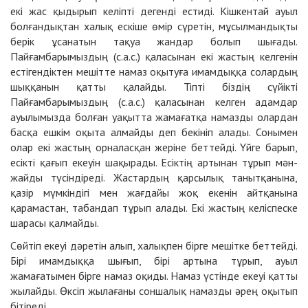
екі жас қыдырып келіпті дегенді естиді. Кішкентай ауыл
болғандықтан халық ескіше өмір сүретін, мұсылмандықты
берік ұсанатын тақуа жандар болып шығады.
Пайғамбарымыздың (с.а.с.) қаласынан екі жастың келгенін
естігендіктен мешітте намаз оқытуға имамдыққа солардың
шыққанын қатты қалайды. Тіпті біздің сүйікті
Пайғамбарымыздың (с.а.с.) қаласынан келген адамдар
ауылымызда болған уақытта жамағатқа намазды олардан
басқа ешкім оқыта алмайды деп бекініп алады. Сонымен
олар екі жастың орналасқан жеріне беттейді. Үйге барып,
есікті қағып екеуін шақырады. Есіктің артынан тұрып мән-
жайды түсіндіреді. Жастардың қарсылық танытқанына,
қазір мүмкіндігі мен жағдайы жоқ екенін айтқанына
қарамастан, табандап тұрып алады. Екі жастың келіспеске
шарасы қалмайды.
Сөйтіп екеуі дәретін алып, халықпен бірге мешітке беттейді.
Бірі имамдыққа шығып, бірі артына тұрып, ауыл
жамағатымен бірге намаз оқиды. Намаз үстінде екеуі қатты
жылайды. Өксіп жылағаны соншалық намазды әрең оқытып
бітіреді.