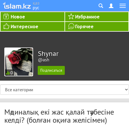
қаз
рус
Новое
Избранное
Интересное
Горячее
Shynar
@ash
0
Мәдиналық екі жас қалай тәубесіне
келді? (болған оқиға желісімен)