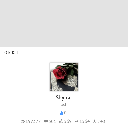
О БЛОГЕ
Shynar
ash
0
197372
301
569
1564
248