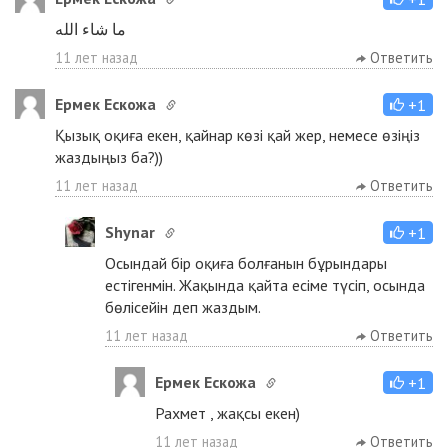
ما شاء الله
11 лет назад
Ответить
Ермек Ескожа
+1
Қызық оқиға екен, қайнар көзі қай жер, немесе өзіңіз
жаздыңыз ба?))
11 лет назад
Ответить
Shynar
+1
Осындай бір оқиға болғанын бұрындары
естігенмін. Жақында қайта есіме түсіп, осында
бөлісейін деп жаздым.
11 лет назад
Ответить
Ермек Ескожа
+1
Рахмет , жақсы екен)
11 лет назад
Ответить