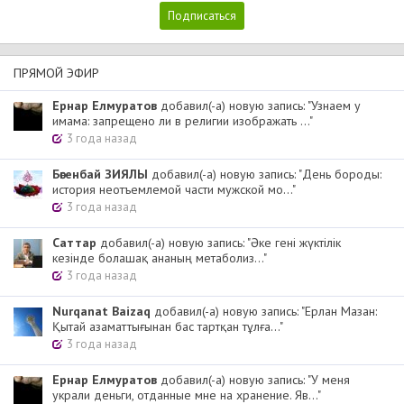
ПРЯМОЙ ЭФИР
Ернар Елмуратов
добавил(-а) новую запись: "Узнаем у
имама: запрещено ли в религии изображать ..."
3 года назад
Бөгенбай ЗИЯЛЫ
добавил(-а) новую запись: "День бороды:
история неотъемлемой части мужской мо..."
3 года назад
Cаттар
добавил(-а) новую запись: "Әке гені жүктілік
кезінде болашақ ананың метаболиз..."
3 года назад
Nurqanat Baizaq
добавил(-а) новую запись: "Ерлан Мазан:
Қытай азаматтығынан бас тартқан тұлға..."
3 года назад
Ернар Елмуратов
добавил(-а) новую запись: "У меня
украли деньги, отданные мне на хранение. Яв..."