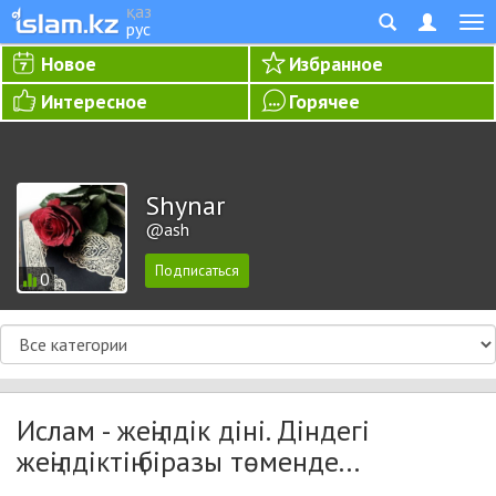
қаз
рус
Новое
Избранное
Интересное
Горячее
Shynar
@ash
0
Ислам - жеңілдік діні. Діндегі
жеңілдіктің біразы төменде...