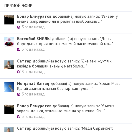
ПРЯМОЙ ЭФИР
Ернар Елмуратов
добавил(-а) новую запись: "Узнаем у
имама: запрещено ли в религии изображать ..."
3 года назад
Бөгенбай ЗИЯЛЫ
добавил(-а) новую запись: "День
бороды: история неотъемлемой части мужской мо..."
3 года назад
Cаттар
добавил(-а) новую запись: "Әке гені жүктілік
кезінде болашақ ананың метаболиз..."
3 года назад
Nurqanat Baizaq
добавил(-а) новую запись: "Ерлан Мазан:
Қытай азаматтығынан бас тартқан тұлға..."
3 года назад
Ернар Елмуратов
добавил(-а) новую запись: "У меня
украли деньги, отданные мне на хранение. Яв..."
3 года назад
Cаттар
добавил(-а) новую запись: "Мәди Сырымбет: