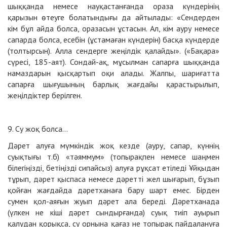
шыққанда немесе науқастанғанда ораза күндерінің
қарызын өтеуге болатындығы да айтылады: «Сендерден
кім бұл айда болса, оразасын ұстасын. Ал, кім ауру немесе
сапарда болса, есебін (ұстамаған күндерін) басқа күндерде
(толтырсын). Алла сендерге жеңілдік қалайды». («Бақара»
сүресі, 185-аят). Сондай-ақ, мұсылман сапарға шыққанда
намаздарын қысқартып оқи алады. Жалпы, шариғатта
сапарға шығушының барлық жағдайы қарастырылып,
жеңілдіктер берілген.
9. Су жоқ болса...
Дәрет алуға мүмкіндік жоқ кезде (ауру, сапар, күннің
суықтығы т.б) «тәяммум» (топырақпен немесе шаңмен
білегіңізді, бетіңізді сипайсыз) алуға рұқсат етіледі Ұйқыдан
тұрып, дәрет қыспаса немесе дәретті жел шығарып, бұзып
қойған жағдайда дәретханаға бару шарт емес. Бірден
сумен қол-аяғын жуып дәрет ала береді. Дәретханада
(үлкен не кіші дәрет сындырғанда) суық тиіп ауырып
қалудан қорықса, су орнына қағаз не топырақ пайдалануға