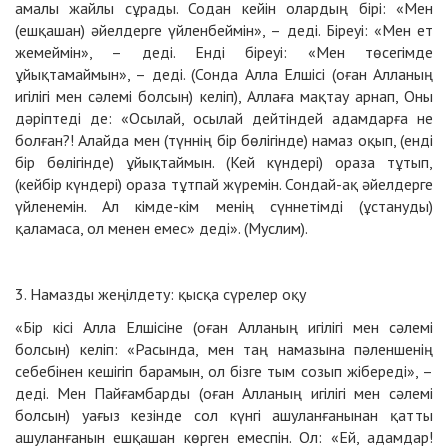
амалы жайлы сұрады. Содан кейін олардың бірі: «Мен
(ешқашан) әйелдерге үйленбеймін», – деді. Біреуі: «Мен ет
жемеймін», – деді. Енді біреуі: «Мен төсегімде
ұйықтамаймын», – деді. (Сонда Алла Елшісі (оған Алланың
игілігі мен сәлемі болсын) келіп), Аллаға мақтау арнап, Оны
дәріптеді де: «Осылай, осылай дейтіндей адамдарға не
болған?! Алайда мен (түннің бір бөлігінде) намаз оқып, (енді
бір бөлігінде) ұйықтаймын. (Кей күндері) ораза тұтып,
(кейбір күндері) ораза тұтпай жүремін. Сондай-ақ әйелдерге
үйленемін. Ал кімде-кім менің сүннетімді (ұстануды)
қаламаса, ол менен емес» деді». (Муслим).
3. Намазды жеңілдету: қысқа сүрелер оқу
«Бір кісі Алла Елшісіне (оған Алланың игілігі мен сәлемі
болсын) келіп: «Расында, мен таң намазына пәленшенің
себебінен кешігіп барамын, ол бізге тым созып жібереді», –
деді. Мен Пайғамбарды (оған Алланың игілігі мен сәлемі
болсын) уағыз кезінде сол күнгі ашуланғанынан қатты
ашуланғанын ешқашан көрген емеспін. Ол: «Ей, адамдар!