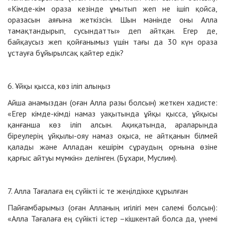
«Кімде-кім ораза кезінде ұмытып жеп не ішіп қойса,
оразасын аяғына жеткізсін. Шын мәнінде оны Алла
тамақтандырып, сусындатты» деп айтқан. Егер де,
байқаусыз жеп қойғанымыз үшін тағы да 30 күн ораза
ұстауға бұйырылсақ қайтер едік?
6. Ұйқы қысса, көз іліп алыңыз
Айша анамыздан (оған Алла разы болсын) жеткен хадисте:
«Егер кімде-кімді намаз уақытында ұйқы қысса, ұйқысы
қанғанша көз іліп алсын. Ақиқатында, араларыңда
біреулерің ұйқылы-ояу намаз оқыса, не айтқанын білмей
қалады және Алладан кешірім сұраудың орнына өзіне
қарғыс айтуы мүмкін» делінген. (Бұхари, Муслим).
7. Алла Тағалаға ең сүйікті іс те жеңілдікке құрылған
Пайғамбарымыз (оған Алланың игілігі мен сәлемі болсын):
«Алла Тағалаға ең сүйікті істер –кішкентай болса да, үнемі