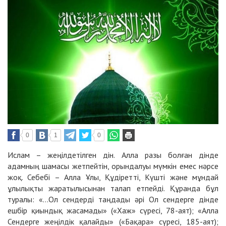
0
1
0
Ислам – жеңілдетілген дін. Алла разы болған дінде
адамның шамасы жетпейтін, орындалуы мүмкін емес нәрсе
жоқ. Себебі – Алла Ұлы, Құдіретті, Күшті және мұндай
ұлылықты жаратылысынан талап етпейді. Құранда бұл
туралы: «...Ол сендерді таңдады әрі Ол сендерге дінде
ешбір қиындық жасамады» («Хаж» сүресі, 78-аят); «Алла
Сендерге жеңілдік қалайды» («Бақара» сүресі, 185-аят);