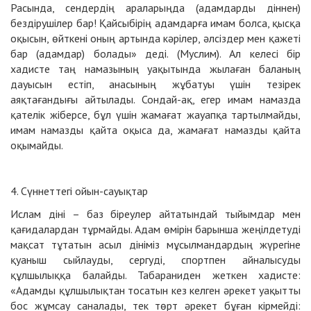
Расында, сендердің араларыңда (адамдарды діннен)
бездірушілер бар! Қайсыбірің адамдарға имам болса, қысқа
оқысын, өйткені оның артында кәрілер, әлсіздер мен қажеті
бар (адамдар) болады» деді. (Муслим). Ал келесі бір
хадисте таң намазының уақытында жылаған баланың
дауысын естіп, анасының жұбатуы үшін тезірек
аяқтағандығы айтылады. Сондай-ақ, егер имам намазда
қателік жіберсе, бұл үшін жамағат жауапқа тартылмайды,
имам намазды қайта оқыса да, жамағат намазды қайта
оқымайды.
4. Сүннеттегі ойын-сауықтар
Ислам діні – баз біреулер айтатындай тыйымдар мен
қағидалардан тұрмайды. Адам өмірін барынша жеңілдетуді
мақсат тұтатын асыл дініміз мұсылмандардың жүрегіне
қуаныш сыйлауды, сергуді, спортпен айналысуды
құлшылыққа балайды. Табараниден жеткен хадисте:
«Адамды құлшылықтан тосатын кез келген әрекет уақытты
бос жұмсау саналады, тек төрт әрекет бұған кірмейді: