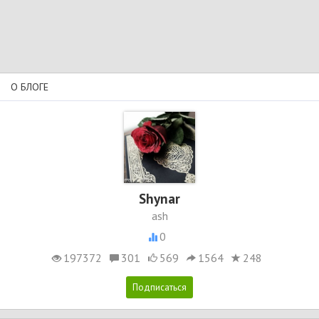
О БЛОГЕ
Shynar
ash
0
197372
301
569
1564
248