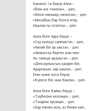
Қанағат та берді Алла –
«Өзін-өзі тежесін», - деп,
«Білсін мөлшер, межесін», - деп.
«Ынсабың бар болса егер,
Ықыласты сезесің», - деп.
Алла бізге Ауру берді –
«Сау күніңді салмақта», - деп,
«Аялай біл әр уақта», - деп.
«Аманатқа берген жан мен
Ақ тәніңді ардақта», - деп.
«Денсаулықтың қадірін біл,
Ауырғасын, зар қақпа», - деп.
Емін және қоса берді,
«Күресе біл, жан бақпа», - деп.
Алла бізге Қайғы берді –
«Тәубесіне келсінші», - деп,
«Тәңіріне ерсінші», - деп.
«Бар менен жоқ, аз бенен көп,