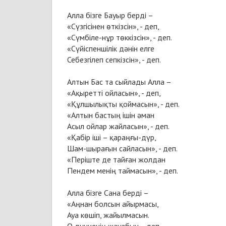
Алла бізге Бауыр берді –
«Сүзгісінен өткізсін», - деп,
«Сүмбіле-нұр төккізсін», - деп.
«Сүйіспеншілік дәнін елге
Себезгілеп сепкізсін», - деп.
Алтын Бас та сыйлады Алла –
«Ақыретті ойласын», - деп,
«Құлшылықты қоймасын», - деп.
«Алтын бастың ішін әман
Асыл ойлар жайласын», - деп.
«Қабір іші – қараңғы-дүр,
Шам-шырағын сайласын», - деп.
«Періште де тайған жолдан
Пендем менің таймасын», - деп.
Алла бізге Сана берді –
«Аңнан болсын айырмасы,
Ауа көшіп, жайылмасын.