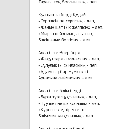
Таразы тең болсыншы», - деп.
Қуаныш та берді Құдай –
«Серпілсін де сергісін», - деп,
«Жанын шаттық желпісін», - деп.
«Мырза пейіл мыңға татыр,
Білсін анық белгісін», - деп.
Алла бізге Өнер берді –
«Жақұттарды жинасын», - деп,
«Сұлулықты сыйласын», - деп.
«Адамның бар мүмкіндігі
Арнасына сыймасын», - деп.
Алла бізге Білім берді –
«Бәрін түгел ұқсыншы», - деп,
«Түу шетіне шықсыншы», - деп.
«Күрессе де, тірессе де,
Білімімен жықсыншы», - деп.
Алла бізге Ғұмыр берді –