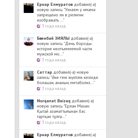
Ернар Елмуратов
добавил(-а)
новую запись: "Узнаем у имама:
запрещено ли в религии
изображать ..."
3 года назад
Бөгенбай ЗИЯЛЫ
добавил(-а)
новую запись: "День бороды:
история неотъемлемой части
мужской мо..."
3 года назад
Cаттар
добавил(-а) новую
запись: "Әке гені жүктілік кезінде
болашақ ананың метаболиз..."
3 года назад
Nurqanat Baizaq
добавил(-а)
новую запись: "Ерлан Мазан:
Қытай азаматтығынан бас
тартқан тұлға..."
3 года назад
Ернар Елмуратов
добавил(-а)