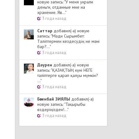
новую запись: "У меня украли
деньги, отданные мне на
хранение. Яв..."
3 года назад
Cаттар
добавил(-а) новую
запись: "Мәди Сырымбет:
Тәліптермен кездесудің не мәні
бар?..."
3 года назад
Дәурен
добавил(-а) новую
запись: "ҚАЗАҚТЫҢ күні НЕГЕ
тәліптерге қарап қалуы мүмкін?
..."
3 года назад
Бөгенбай ЗИЯЛЫ
добавил(-а)
новую запись: "Тақырыбы
өздеріңізден!..."
3 года назад