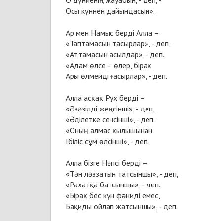
О дүниенің жауабын, - деп, -
Осы күннен дайындасын».
Ар мен Намыс берді Алла –
«Таптамасын тасырлар», - деп,
«Аттамасын асылдар», - деп.
«Адам өлсе – өлер, бірақ
Ары өлмейді ғасырлар», - деп.
Алла асқақ Рух берді –
«Әзәзілді жеңсінші», - деп,
«Әділетке сенсінші», - деп.
«Оның алмас қылышынан
Ібіліс сұм өлсінші», - деп.
Алла бізге Нәпсі берді –
«Тән ләззатын татсыншы», - деп,
«Рахатқа батсыншы», - деп.
«Бірақ бес күн фәниді емес,
Бақиды ойлап жатсыншы», - деп.