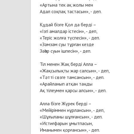
«Артына тек ақ жолы мен
Адал соқпақ тастасын», - деп.
Құдай бізге Қол да берді –
«Ізгі амалдар істесін», - деп,
«Теріс жолға түспесін», - деп.
«Зәмзәм суы тұрған кезде
Зәһар суын ішпесін», - деп.
Тіл менен Жақ берді Алла –
«Жақсылықты жар салсын», - деп,
«Тәтті сөзге тамсансын», - деп.
«Арайланып атқан таңды
Ақ тілеумен қарсы алсын», - деп.
Алла бізге Жүрек берді –
«Мейіріммен нұрлансын», - деп,
«Шұғыланы шұлғансын», - деп.
«Истиғфарын ұмытпасын,
Иманымен қорғансын», - деп.