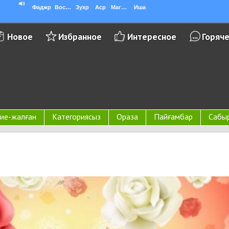
Фаджр
Восход
Зухр
Аср
Магриб
Иша
Новое
Избранное
Интересное
Горяч
ие-жалған
Категориясыз
Ораза
Пайғамбар
Сабы