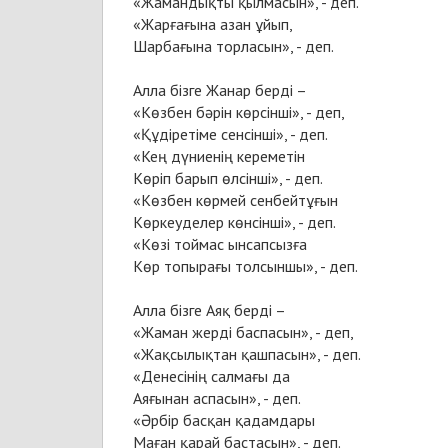
«Жамандықты қылмасын», - деп.
«Жарғағына азан ұйып,
Шарбағына торласын», - деп.
Алла бізге Жанар берді –
«Көзбен бәрін көрсінші», - деп,
«Құдіретіме сенсінші», - деп.
«Кең дүниенің кереметін
Көріп барып өлсінші», - деп.
«Көзбен көрмей сенбейтұғын
Көркеуделер көнсінші», - деп.
«Көзі тоймас ынсапсызға
Көр топырағы толсыншы», - деп.
Алла бізге Аяқ берді –
«Жаман жерді баспасын», - деп,
«Жақсылықтан қашпасын», - деп.
«Денесінің салмағы да
Аяғынан аспасын», - деп.
«Әрбір басқан қадамдары
Маған қарай бастасын», - деп.