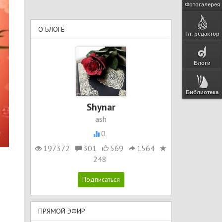
Фотогалерея
О БЛОГЕ
Гл. редактор
Блоги
Библиотека
Shynar
ash
0
197372
301
569
1564
248
ПРЯМОЙ ЭФИР