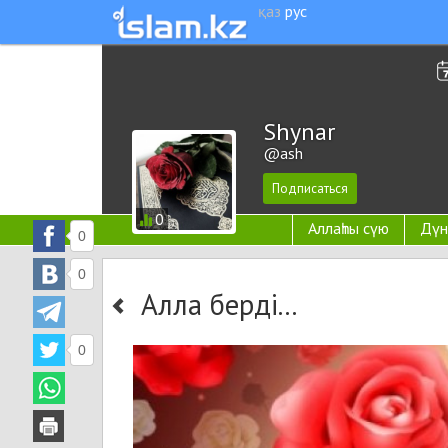
қаз
рус
Shynar
@ash
0
Аллаһты сүю
Дүн
0
0
Алла берді...
0