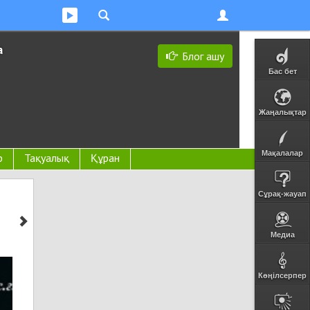
а
Блог ашу
Бас бет
Жаңалықтар
Мақалалар
р
Тақуалық
Құран
Сұрақ-жауап
Медиа
Көңілсерпер