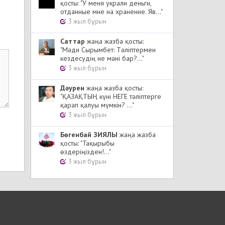
қосты: "У меня украли деньги,
отданные мне на хранение. Яв..."
3 жыл бұрын
Cаттар
жаңа жазба қосты:
"Мәди Сырымбет: Тәліптермен
кездесудің не мәні бар?..."
3 жыл бұрын
Дәурен
жаңа жазба қосты:
"ҚАЗАҚТЫҢ күні НЕГЕ тәліптерге
қарап қалуы мүмкін? ..."
3 жыл бұрын
Бөгенбай ЗИЯЛЫ
жаңа жазба
қосты: "Тақырыбы
өздеріңізден!..."
3 жыл бұрын