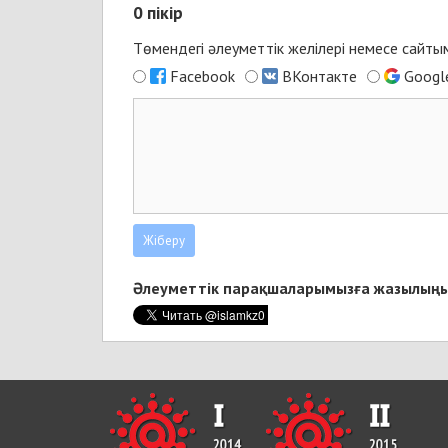
0
пікір
Төмендегі әлеуметтік желілері немесе сайт
Facebook
ВКонтакте
Googl
Әлеуметтік парақшаларымызға жазылыңы