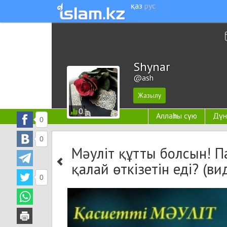
қаз
рус
Shynar
@ash
0
Аллаһты сүю
Дүн
0
0
Мәуліт құтты болсын! Па
қалай өткізетін еді? (ви
0