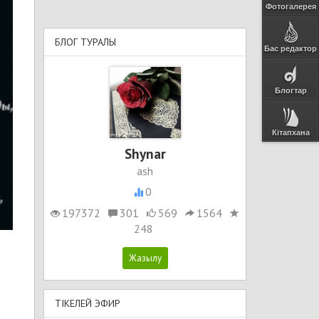
Фотогалерея
БЛОГ ТУРАЛЫ
Бас редактор
Блогтар
Кітапхана
Shynar
ash
0
197372
301
569
1564
248
ТІКЕЛЕЙ ЭФИР