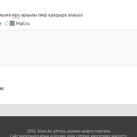
ымызға
кіру
арқылы пікір қалдыра аласыз
e
Mail.ru
з:
2026, Islam.kz ұлттық, рухани-ағарту порталы
Сайт материалдарын қолдану үшін сілтеме көрсетуіңіз міндетті.