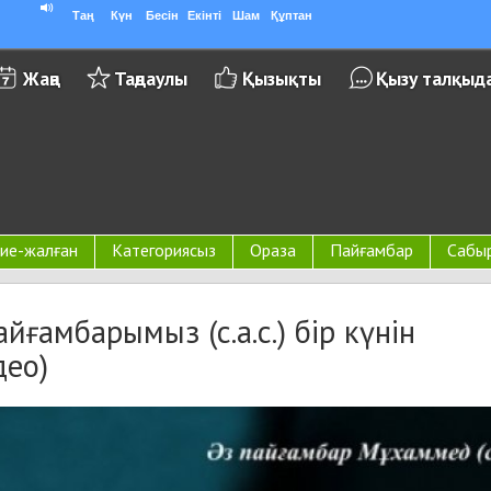
Таң
Күн
Бесін
Екінті
Шам
Құптан
Жаңа
Таңдаулы
Қызықты
Қызу талқыд
ие-жалған
Категориясыз
Ораза
Пайғамбар
Сабы
йғамбарымыз (с.а.с.) бір күнін
део)