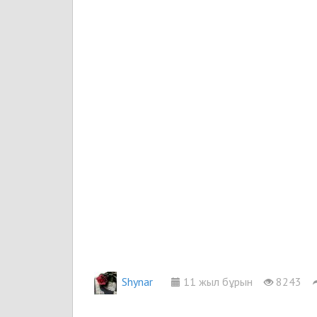
Shynar
11 жыл бұрын
8243